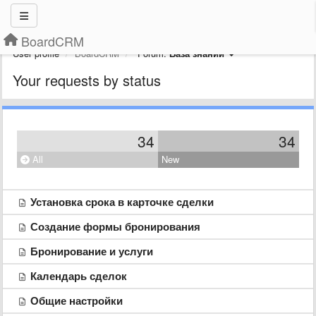
BoardCRM
User profile
BoardCRM
Forum:
База знаний
Your requests by status
34
34
All
New
Установка срока в карточке сделки
Создание формы бронирования
Бронирование и услуги
Календарь сделок
Общие настройки