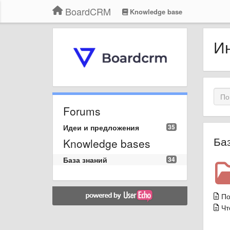
BoardCRM
Knowledge base
Ин
Forums
Идеи и предложения
35
Ба
Knowledge bases
База знаний
34
По
Чт