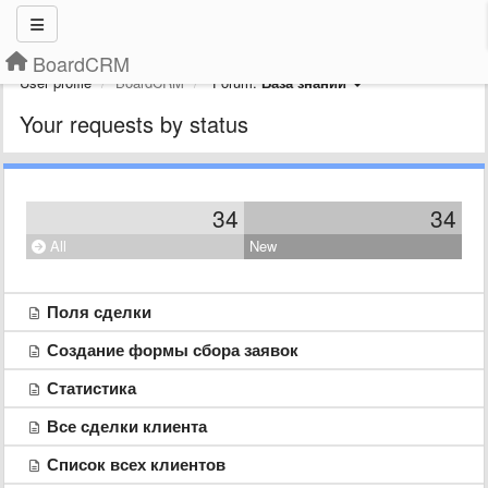
BoardCRM
User profile
BoardCRM
Forum:
База знаний
Your requests by status
34
34
All
New
Поля сделки
Создание формы сбора заявок
Статистика
Все сделки клиента
Список всех клиентов