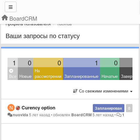
BoardCRM
Профиль пользователя
nuovida
Ваши запросы по статусу
1
0
0
1
0
На
Все
Новые
рассмотрении
Запланированные
Начатые
Завершен
Со свежими изменениями
Curency option
Запланирован
0
nuovida
5 лет назад
•
обновлен
BoardCRM
5 лет назад
•
1